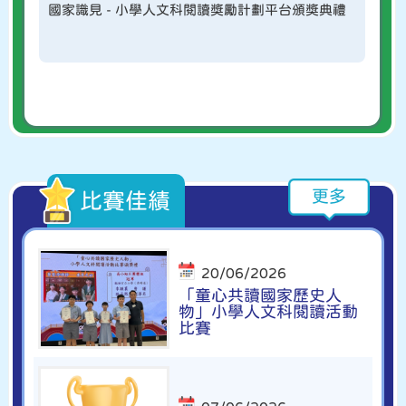
國家識見 - 小學人文科閱讀獎勵計劃平台頒獎典禮
駐
更多
比賽佳績
20/06/2026
「童心共讀國家歷史人
物」小學人文科閱讀活動
比賽