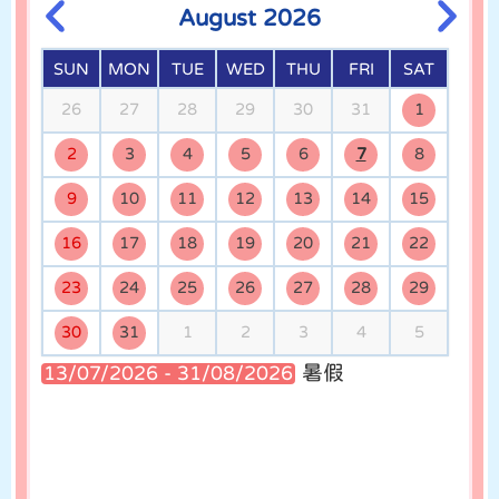
August 2026
SUN
MON
TUE
WED
THU
FRI
SAT
02/02/2026
香港學校戲劇節 2025-
26
27
28
29
30
31
1
2026
2
3
4
5
6
7
8
9
10
11
12
13
14
15
31/01/2026
16
17
18
「AI智能機械車」香港交
19
20
21
22
通安全挑戰賽
23
24
25
26
27
28
29
30
31
1
2
3
4
5
23/01/2026
暑假
13/07/2026 - 31/08/2026
古今拼六藝—「『禮』固
家邦‧儀安天下」桌上遊
戲設計比賽
23/01/2026