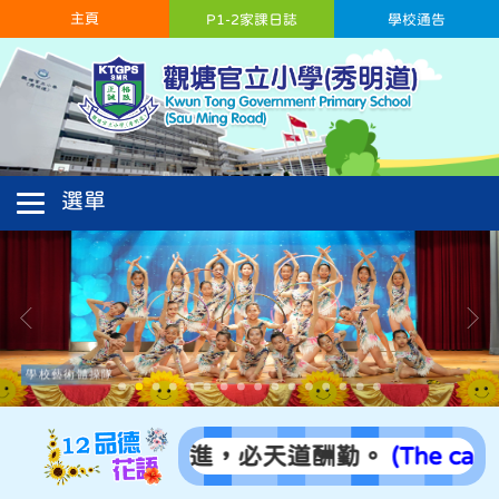
主頁
P1-2家課日誌
學校通告
學校藝術體操隊
苦。只要勤力上進，必天道酬勤。
(The cactus 