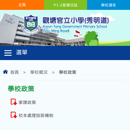
主頁
P1-2家課日誌
學校通告
首頁
>
學校概況
>
學校政策
學校政策
家課政策
校本處理投訴機制