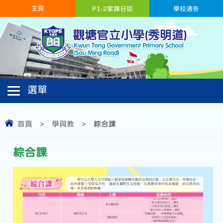
主頁
P1-2家課日誌
學校通告
首頁
>
學與教
>
綜合課
綜合課