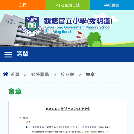
主頁
P1-2家課日誌
學校通告
首頁
>
對外聯繫
>
校友會
>
會章
會章