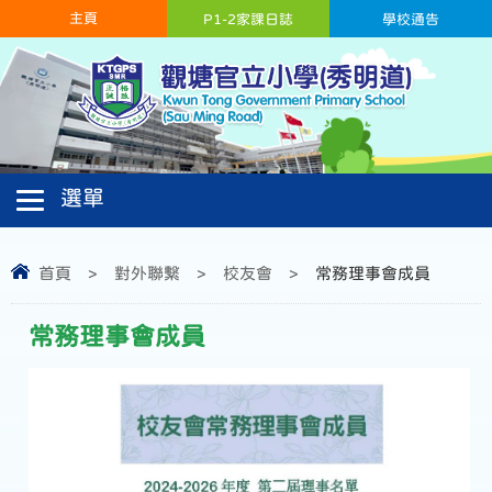
主頁
P1-2家課日誌
學校通告
首頁
>
對外聯繫
>
校友會
>
常務理事會成員
常務理事會成員