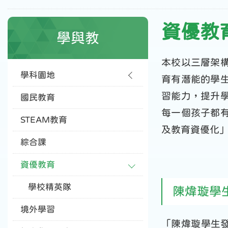
資優教
學與教
本校以三層架
學科園地
育有潛能的學
習能力，提升
國民教育
每一個孩子都
STEAM教育
及教育資優化
綜合課
資優教育
學校精英隊
陳煒璇學
境外學習
「陳煒璇學生發