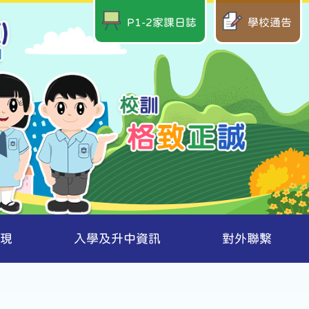
P1-2家課日誌
學校通告
現
入學及升中資訊
對外聯繫