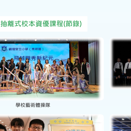
 抽離式校本資優課程(節錄)
學校藝術體操隊