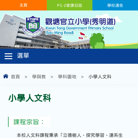
主頁
P1-2家課日誌
學校通告
首頁
>
學與教
>
學科園地
>
小學人文科
小學人文科
課程宗旨：
本校人文科課程秉承「立德樹人、探究學習、連系生