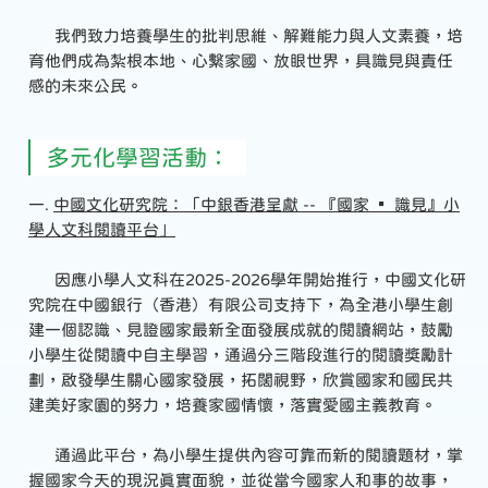
我們致力培養學生的批判思維、解難能力與人文素養，培
育他們成為紮根本地、心繫家國、放眼世界，具識見與責任
感的未來公民。
多元化學習活動：
一.
中國文化研究院：「中銀香港呈獻 -- 『國家
▪
識見』小
學人文科閱讀平台」
因應小學人文科在2025-2026學年開始推行，中國文化研
究院在中國銀行（香港）有限公司支持下，為全港小學生創
建一個認識、見證國家最新全面發展成就的閱讀網站，鼓勵
小學生從閱讀中自主學習，通過分三階段進行的閱讀獎勵計
劃，啟發學生關心國家發展，拓闊視野，欣賞國家和國民共
建美好家園的努力，培養家國情懷，落實愛國主義教育。
通過此平台，為小學生提供內容可靠而新的閱讀題材，掌
握國家今天的現況真實面貌，並從當今國家人和事的故事，