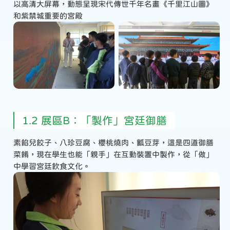
以高清大屏幕，動態呈現宋代傳世千年名畫《千里江山圖》
和紫禁城重要的宮殿
1.2 展區B：「製作」宮廷御膳
素餡兒餃子、八珍豆腐、櫻桃燒肉、瓤豆芽，這是四道御膳
菜餚，現在學生也能「親手」在互動裝置中製作，從「做」
中學習宮廷飲食文化。