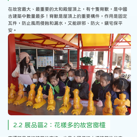
在故宮最大、最重要的太和殿屋頂上，有十隻脊獸，是中國
古建築中數量最多！脊獸是屋頂上的重要構件，作用是固定
瓦件，防止風雨侵蝕和漏水，又能辟邪、防火，鎮宅保平
安。
2.2 展品區2：花樣多的故宮窗欞