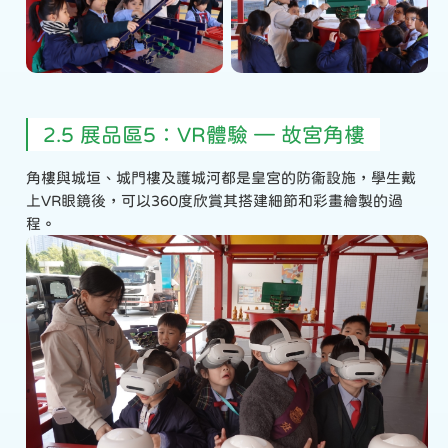
2.5 展品區5：VR體驗 — 故宮角樓
角樓與城垣、城門樓及護城河都是皇宮的防衞設施，學生戴
上VR眼鏡後，可以360度欣賞其搭建細節和彩畫繪製的過
程。