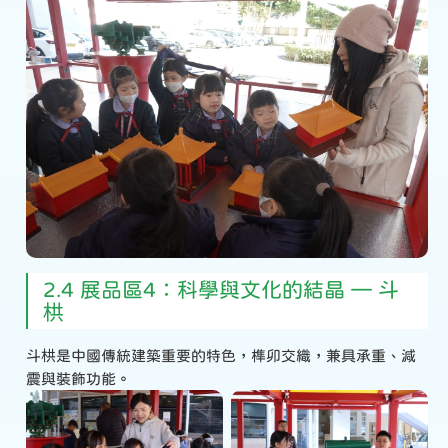
2.4 展品區4：科學與文化的結晶 — 斗
栱
斗栱是中國傳統建築重要的特色，榫卯交織，兼具承重、減
震與裝飾功能。