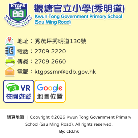
地址：秀茂坪秀明道130號
電話：2709 2220
傳真：2709 2660
電郵：
ktgpssmr@edb.gov.hk
網頁地圖
| Copyright ©
2026 Kwun Tong Government Primary
School (Sau Ming Road). All rights reserved.
By: ctd.hk