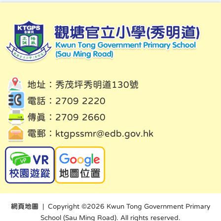
地址：秀茂坪秀明道130號
電話：2709 2220
傳真：2709 2660
電郵：
ktgpssmr@edb.gov.hk
網頁地圖
| Copyright ©
2026 Kwun Tong Government Primary
School (Sau Ming Road). All rights reserved.