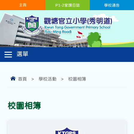
主頁
P1-2家課日誌
學校通告
首頁
>
學校活動
>
校園相簿
校園相簿