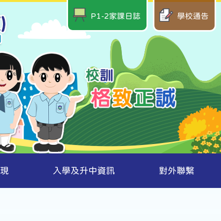
P1-2家課日誌
學校通告
現
入學及升中資訊
對外聯繫