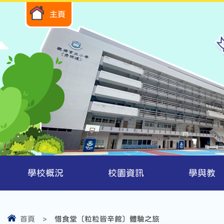
主頁
學校概況
校園資訊
學與教
首頁
>
惜食堂〔粒粒皆辛館〕體驗之旅