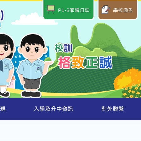
P1-2家課日誌
學校通告
現
入學及升中資訊
對外聯繫