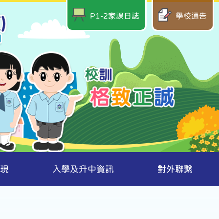
P1-2家課日誌
學校通告
現
入學及升中資訊
對外聯繫