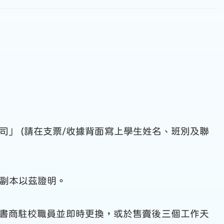
公司」 (請在支票/收據背面寫上學生姓名、班別及聯
收據副本以茲證明。
知書商駐校職員並即時更換，或於售賣後三個工作天