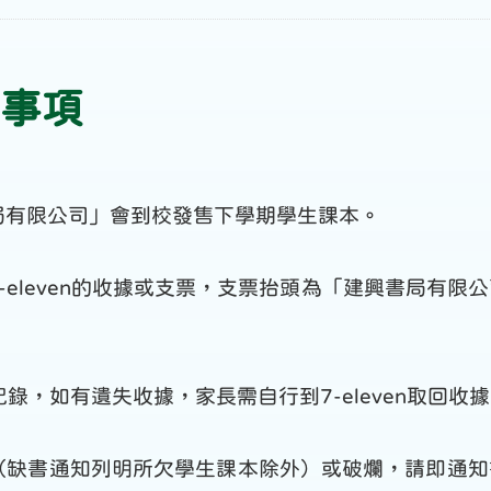
事項
興書局有限公司」會到校發售下學期學生課本。
-eleven的收據或支票，支票抬頭為「建興書局有限
印作紀錄，如有遺失收據，家長需自行到7-eleven取回
漏（缺書通知列明所欠學生課本除外）或破爛，請即通