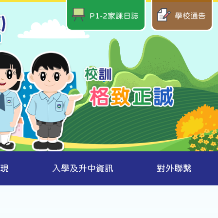
P1-2家課日誌
學校通告
現
入學及升中資訊
對外聯繫