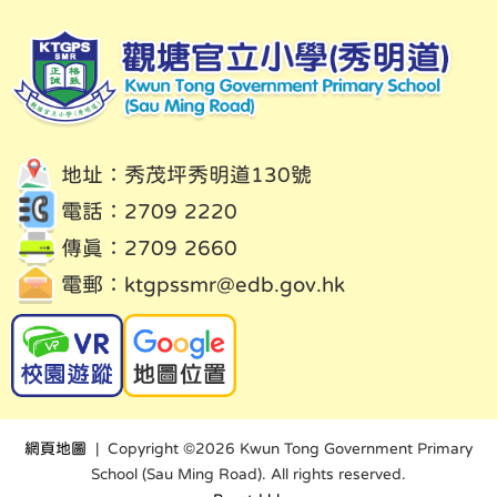
地址：秀茂坪秀明道130號
電話：2709 2220
傳真：2709 2660
電郵：
ktgpssmr@edb.gov.hk
網頁地圖
| Copyright ©
2026 Kwun Tong Government Primary
School (Sau Ming Road). All rights reserved.