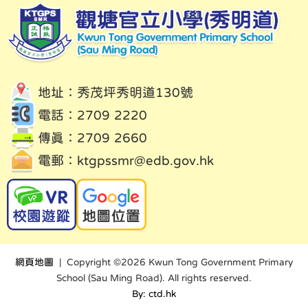
地址：秀茂坪秀明道130號
電話：2709 2220
傳真：2709 2660
電郵：
ktgpssmr@edb.gov.hk
網頁地圖
| Copyright ©
2026 Kwun Tong Government Primary
School (Sau Ming Road). All rights reserved.
By: ctd.hk