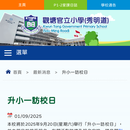
主頁
P1-2家課日誌
學校通告
首頁
>
最新消息
>
升小一訪校日
升小一訪校日
01/09/2025
本校將於2025年9月20日(星期六)舉行「升小一訪校日」，