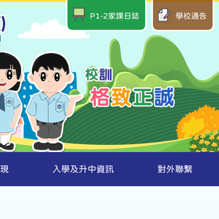
P1-2家課日誌
學校通告
現
入學及升中資訊
對外聯繫