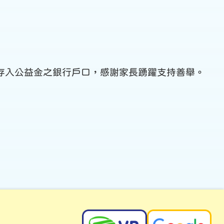
已即日存入公益金之銀行戶口，感謝家長踴躍支持善舉。