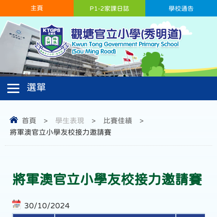
主頁
P1-2家課日誌
學校通告
首頁
>
學生表現
>
比賽佳績
>
將軍澳官立小學友校接力邀請賽
將軍澳官立小學友校接力邀請賽
30/10/2024