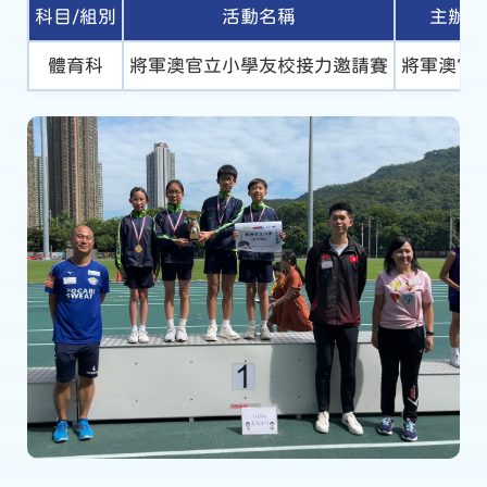
科目/組別
活動名稱
主辦機
體育科
將軍澳官立小學友校接力邀請賽
將軍澳官