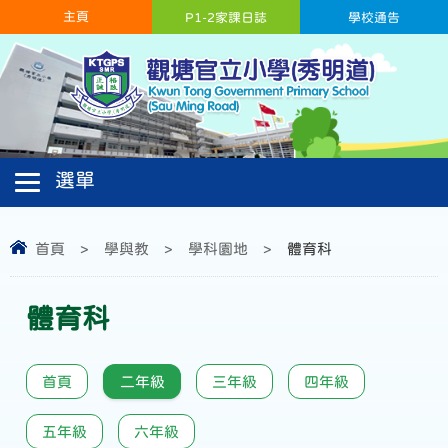
主頁
P1-2家課日誌
學校通告
首頁
>
學與教
>
學科園地
>
體育科
體育科
首頁
二年級
三年級
四年級
五年級
六年級